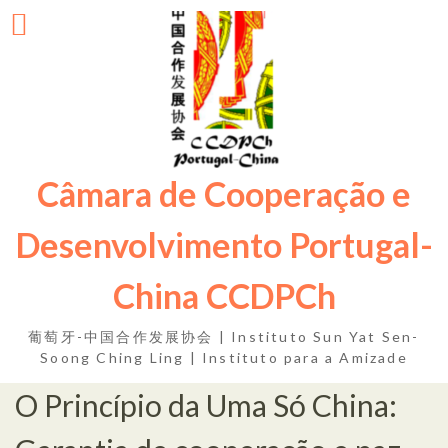
Skip
to
content
Câmara de Cooperação e
Desenvolvimento Portugal-
China CCDPCh
葡萄牙-中国合作发展协会 | Instituto Sun Yat Sen-
Soong Ching Ling | Instituto para a Amizade
O Princípio da Uma Só China: