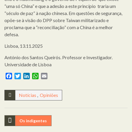
“uma só China” e que a adesão a este princípio traria um
“século de paz” à nação chinesa. Em questões de segurança,
opõe-se à visão do DPP sobre Taiwan militarizado e
proclama que a “reconciliação” com a China é a melhor
defesa.
Lisboa, 13.11.2025
António dos Santos Queirós. Professor e Investigador.
Universidade de Lisboa
Facebook
Twitter
LinkedIn
WhatsApp
Email
Notícias
,
Opiniões
Navegação
Os indigentes