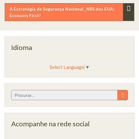
de
A Estratégia de Segurança Nacional _NSS dos EUA:
artigos
Economy First!
Idioma
Select Language
▼
Search
for:
Acompanhe na rede social