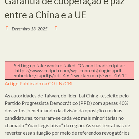
Garantia de cooperação e paz
entre a China e a UE
Dezembro 13, 2025
Setting up fake worker failed: "Cannot load script at:
https://www.ccdpch.com/wp-content/plugins/pdf-
embedder/js/pdfjs/pdf-4.6.1.worker.min.js?ver=4.6.1".
Artigo Publicado na CGTN/CRI
As autoridades de Taiwan, do líder Lai Ching-te, eleito pelo
Partido Progressista Democrático (PPD) com apenas 40%
dos votos, beneficiando da divisão da oposição em duas
candidaturas, tornaram-se cada vez mais minoritárias no
chamado “Yuan Legislativo” da região. As suas tentativas de
reverter essa situação por meio de referendos revogatórios