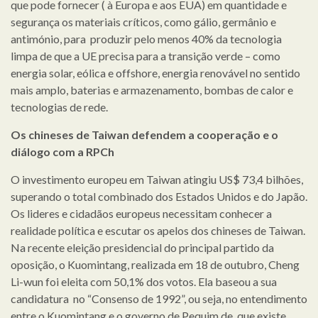
que pode fornecer ( à Europa e aos EUA) em quantidade e
segurança os materiais críticos, como gálio, germânio e
antimónio, para produzir pelo menos 40% da tecnologia
limpa de que a UE precisa para a transição verde – como
energia solar, eólica e offshore, energia renovável no sentido
mais amplo, baterias e armazenamento, bombas de calor e
tecnologias de rede.
Os chineses de Taiwan defendem a cooperação e o
diálogo com a RPCh
O investimento europeu em Taiwan atingiu US$ 73,4 bilhões,
superando o total combinado dos Estados Unidos e do Japão.
Os lideres e cidadãos europeus necessitam conhecer a
realidade política e escutar os apelos dos chineses de Taiwan.
Na recente eleição presidencial do principal partido da
oposição, o Kuomintang, realizada em 18 de outubro, Cheng
Li-wun foi eleita com 50,1% dos votos. Ela baseou a sua
candidatura no “Consenso de 1992”, ou seja, no entendimento
entre o Kuomintang e o governo de Pequim de que existe